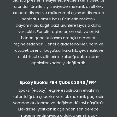
altında preslenmesiyle elde edilen termoset bir
üründür. Ürünler, iyi seviyede mekanik özellikler,
ısı, nem direnci ve mükemmel aşınma direncine
sahiptir. Pamuk bazlı ürünlerin mekanik
dayanımları, kağıt bazlı ürünlere kıyasla daha
yüksektir. Fenolik reçineler, en eski ve en iyi
bilinen genel kullanım amaçlı termoset
reçinelerdendir. Genel olarak fenolikler, nem ve
rutubet direnci, boyutsal kararlılık, çekmezlik ve
elektriksel özelliklerinin kalıcılığı bakımından
epoksiler kadar iyi değillerdir.
Epoxy Epoksi FR4 Çubuk 3040 / FR4
Epoksi (epoxy) reçine esaslı cam elyafının
kullanıldığı bu çubuklar yüksek mekanik güçtedir.
Nemden etkilenme ve dağılma düzeyi düşüktür.
Elektriksel yalıtkanlık açısından son derece
mükemmeldir ayrıca oldukça geniş sıcak