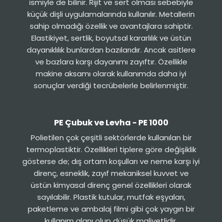
ismiyle de bilinir. Rijit ve sert olması sebebiyle
küçük dişli uygulamalarında kullanılır. Metallerin
sahip olmadığı özellik ve avantajlara sahiptir.
Elastikiyet, sertlik, boyutsal kararlılık ve üstün
dayanıklılık bunlardan bazılarıdır. Ancak asitlere
ve bazlara karşı dayanımı zayıftır. Özellikle
makine aksamı olarak kullanımda daha iyi
sonuçlar verdiği tecrübelerle belirlenmiştir.
PE Çubuk ve Levha - PE 1000
Polietilen çok çeşitli sektörlerde kullanılan bir
termoplastiktir. Özellikleri tiplere göre değişiklik
gösterse de; dış ortam koşulları ve neme karşı iyi
direnç, esneklik, zayıf mekaniksel kuvvet ve
üstün kimyasal direnç genel özellikleri olarak
sayılabilir. Plastik kutular, mutfak eşyaları,
paketleme ve ambalaj filmi gibi çok yaygın bir
kullanım alanı olup düşük maliyetlidir.